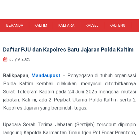
Skip
to
content
BERANDA
KALTIM
KALTARA
KALSEL
KALTENG
K
Daftar PJU dan Kapolres Baru Jajaran Polda Kaltim
July 9, 2025
Balikpapan,
Mandaupost
– Penyegaran di tubuh organisasi
Polda Kaltim kembali dilakukan, menyusul diterbitkannya
Surat Telegram Kapolri pada 24 Juni 2025 mengenai mutasi
jabatan. Kali ini, ada 2 Pejabat Utama Polda Kaltim serta 2
Kapolres Jajaran yang berpindah tugas.
Upacara Serah Terima Jabatan (Sertijab) tersebut dipimpin
langsung Kapolda Kalimantan Timur Irjen Pol Endar Priantoro,