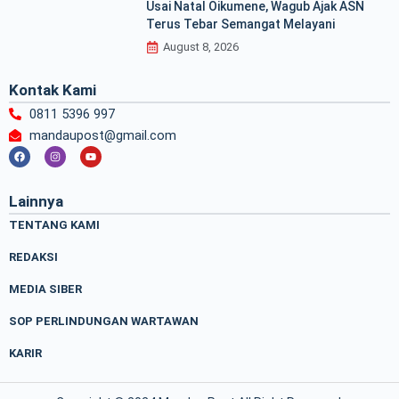
Usai Natal Oikumene, Wagub Ajak ASN
Terus Tebar Semangat Melayani
August 8, 2026
Kontak Kami
0811 5396 997
mandaupost@gmail.com
F
I
Y
a
n
o
c
s
u
e
t
t
b
a
u
Lainnya
o
g
b
o
r
e
TENTANG KAMI
k
a
m
REDAKSI
MEDIA SIBER
SOP PERLINDUNGAN WARTAWAN
KARIR