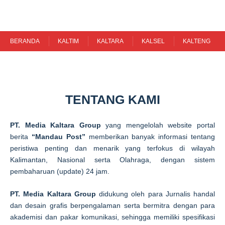
Skip
to
content
BERANDA
KALTIM
KALTARA
KALSEL
KALTENG
TENTANG KAMI
PT. Media Kaltara Group
yang mengelolah website portal
berita
“Mandau Post”
memberikan banyak informasi tentang
peristiwa penting dan menarik yang terfokus di wilayah
Kalimantan, Nasional serta Olahraga, dengan sistem
pembaharuan (update) 24 jam.
PT. Media Kaltara Group
didukung oleh para Jurnalis handal
dan desain grafis berpengalaman serta bermitra dengan para
akademisi dan pakar komunikasi, sehingga memiliki spesifikasi