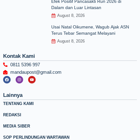
Efek Positif Pancasakti Run 2026 di
Dalam dan Luar Lintasan
August 8, 2026
Usai Natal Oikumene, Wagub Ajak ASN
Terus Tebar Semangat Melayani
August 8, 2026
Kontak Kami
0811 5396 997
mandaupost@gmail.com
F
I
Y
a
n
o
c
s
u
e
t
t
b
a
u
Lainnya
o
g
b
o
r
e
TENTANG KAMI
k
a
m
REDAKSI
MEDIA SIBER
SOP PERLINDUNGAN WARTAWAN