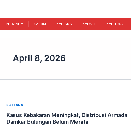
Skip
to
content
BERANDA
KALTIM
KALTARA
KALSEL
KALTENG
April 8, 2026
KALTARA
Kasus Kebakaran Meningkat, Distribusi Armada
Damkar Bulungan Belum Merata