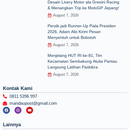
Desain Livery Motor ala Gresini Racing
& Menangkan Trip ke MotoGP Jepang!
August 7, 2026
Persib jadi Runner-Up Piala Presiden
2026, Adam Alis Kirim Pesan
Menyentuh untuk Bobotoh
August 7, 2026
Menjelang HUT RI ke‑81, Tim
Kecamatan Sembakung Atulai Pantau
Langsung Latihan Paskibra
August 7, 2026
Kontak Kami
0811 5396 997
mandaupost@gmail.com
F
I
Y
a
n
o
c
s
u
e
t
t
b
a
u
Lainnya
o
g
b
o
r
e