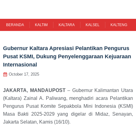
Skip
to
content
BERANDA
KALTIM
KALTARA
KALSEL
KALTENG
Gubernur Kaltara Apresiasi Pelantikan Pengurus
Pusat KSMI, Dukung Penyelenggaraan Kejuaraan
Internasional
October 17, 2025
JAKARTA, MANDAUPOST
– Gubernur Kalimantan Utara
(Kaltara) Zainal A. Paliwang, menghadiri acara Pelantikan
Pengurus Pusat Komite Sepakbola Mini Indonesia (KSMI)
Masa Bakti 2025-2029 yang digelar di Midaz, Senayan,
Jakarta Selatan, Kamis (16/10).