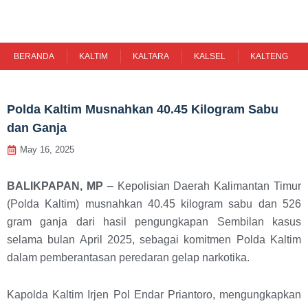
Skip
to
content
BERANDA
KALTIM
KALTARA
KALSEL
KALTENG
Polda Kaltim Musnahkan 40.45 Kilogram Sabu
dan Ganja
May 16, 2025
BALIKPAPAN, MP
– Kepolisian Daerah Kalimantan Timur
(Polda Kaltim) musnahkan 40.45 kilogram sabu dan 526
gram ganja dari hasil pengungkapan Sembilan kasus
selama bulan April 2025, sebagai komitmen Polda Kaltim
dalam pemberantasan peredaran gelap narkotika.
Kapolda Kaltim Irjen Pol Endar Priantoro, mengungkapkan