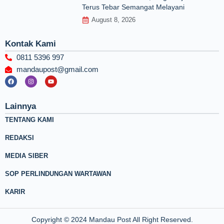
Terus Tebar Semangat Melayani
August 8, 2026
Kontak Kami
0811 5396 997
mandaupost@gmail.com
F
I
Y
a
n
o
c
s
u
e
t
t
b
a
u
Lainnya
o
g
b
o
r
e
TENTANG KAMI
k
a
m
REDAKSI
MEDIA SIBER
SOP PERLINDUNGAN WARTAWAN
KARIR
Copyright © 2024 Mandau Post All Right Reserved.