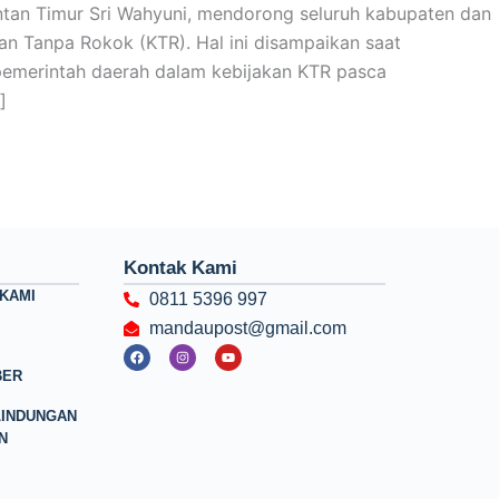
tan Timur Sri Wahyuni, mendorong seluruh kabupaten dan
an Tanpa Rokok (KTR). Hal ini disampaikan saat
 pemerintah daerah dalam kebijakan KTR pasca
]
Kontak Kami
KAMI
0811 5396 997
mandaupost@gmail.com
F
I
Y
a
n
o
c
s
u
BER
e
t
t
b
a
u
o
g
b
LINDUNGAN
o
r
e
N
k
a
m