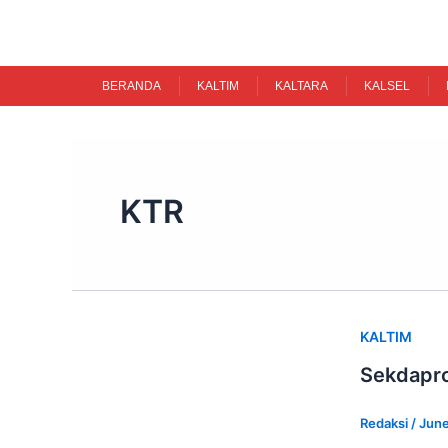
Skip
to
content
BERANDA
KALTIM
KALTARA
KALSEL
KTR
KALTIM
Sekdapro
Redaksi
/
June