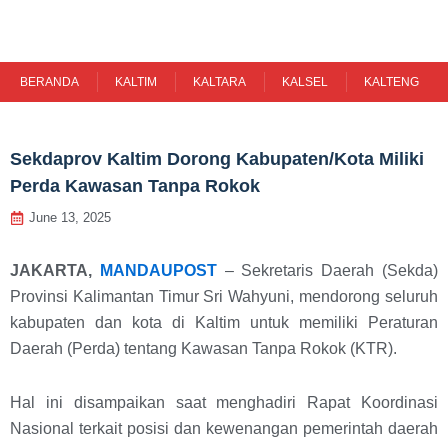
Skip
to
content
BERANDA
KALTIM
KALTARA
KALSEL
KALTENG
Sekdaprov Kaltim Dorong Kabupaten/Kota Miliki
Perda Kawasan Tanpa Rokok
June 13, 2025
JAKARTA,
MANDAUPOST
– Sekretaris Daerah (Sekda)
Provinsi Kalimantan Timur Sri Wahyuni, mendorong seluruh
kabupaten dan kota di Kaltim untuk memiliki Peraturan
Daerah (Perda) tentang Kawasan Tanpa Rokok (KTR).
Hal ini disampaikan saat menghadiri Rapat Koordinasi
Nasional terkait posisi dan kewenangan pemerintah daerah