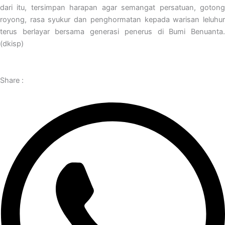
dari itu, tersimpan harapan agar semangat persatuan, gotong
royong, rasa syukur dan penghormatan kepada warisan leluhur
terus berlayar bersama generasi penerus di Bumi Benuanta.
(dkisp)
Share :