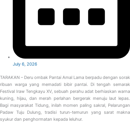
July 6, 2026
TARAKAN – Deru ombak Pantai Amal Lama berpadu dengan sorak
ribuan warga yang memadati bibir pantai. Di tengah semarak
Festival Iraw Tengkayu XV, sebuah perahu adat berhiaskan warna
kuning, hijau, dan merah perlahan bergerak menuju laut lepas.
Bagi masyarakat Tidung, inilah momen paling sakral, Pelarungan
Padaw Tuju Dulung, tradisi turun-temurun yang sarat makna
syukur dan penghormatan kepada leluhur.