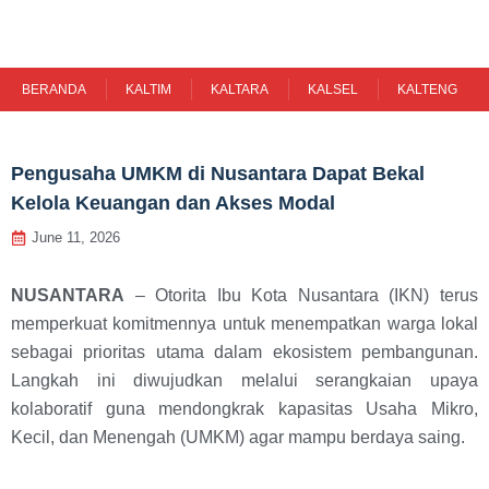
Skip
to
content
BERANDA
KALTIM
KALTARA
KALSEL
KALTENG
Pengusaha UMKM di Nusantara Dapat Bekal
Kelola Keuangan dan Akses Modal
June 11, 2026
NUSANTARA
– Otorita Ibu Kota Nusantara (IKN) terus
memperkuat komitmennya untuk menempatkan warga lokal
sebagai prioritas utama dalam ekosistem pembangunan.
Langkah ini diwujudkan melalui serangkaian upaya
kolaboratif guna mendongkrak kapasitas Usaha Mikro,
Kecil, dan Menengah (UMKM) agar mampu berdaya saing.