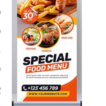
t
i
.
i
a
”