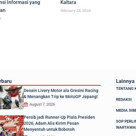
si Informasi yang
Kaltara
kan
February 28, 2026
5
rbaru
Lainnya
TENTANG 
Desain Livery Motor ala Gresini Racing
& Menangkan Trip ke MotoGP Jepang!
REDAKSI
August 7, 2026
MEDIA SIB
Persib jadi Runner-Up Piala Presiden
SOP PERL
2026, Adam Alis Kirim Pesan
WARTAWA
Menyentuh untuk Bobotoh