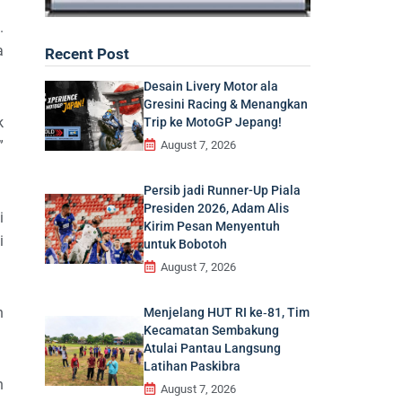
.
a
Recent Post
Desain Livery Motor ala
Gresini Racing & Menangkan
k
Trip ke MotoGP Jepang!
”
August 7, 2026
Persib jadi Runner-Up Piala
Presiden 2026, Adam Alis
i
Kirim Pesan Menyentuh
i
untuk Bobotoh
August 7, 2026
n
Menjelang HUT RI ke‑81, Tim
Kecamatan Sembakung
Atulai Pantau Langsung
Latihan Paskibra
n
August 7, 2026