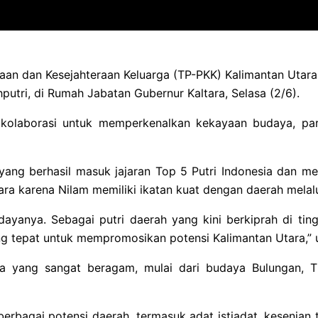
n dan Kesejahteraan Keluarga (TP-PKK) Kalimantan Utara (
utri, di Rumah Jabatan Gubernur Kaltara, Selasa (2/6).
olaborasi untuk memperkenalkan kekayaan budaya, pariw
ang berhasil masuk jajaran Top 5 Putri Indonesia dan m
ara karena Nilam memiliki ikatan kuat dengan daerah melalu
udayanya. Sebagai putri daerah yang kini berkiprah di ti
g tepat untuk mempromosikan potensi Kalimantan Utara,” 
a yang sangat beragam, mulai dari budaya Bulungan, T
rbagai potensi daerah, termasuk adat istiadat, kesenian tr