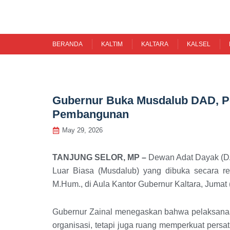
Skip
to
content
BERANDA
KALTIM
KALTARA
KALSEL
Gubernur Buka Musdalub DAD, Pe
Pembangunan
May 29, 2026
TANJUNG SELOR, MP –
Dewan Adat Dayak (DA
Luar Biasa (Musdalub) yang dibuka secara res
M.Hum., di Aula Kantor Gubernur Kaltara, Jumat (
Gubernur Zainal menegaskan bahwa pelaksanaan
organisasi, tetapi juga ruang memperkuat pers