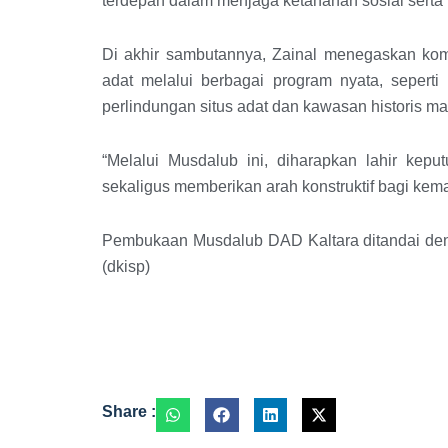
terdepan dalam menjaga ketahanan sosial serta k
Di akhir sambutannya, Zainal menegaskan ko
adat melalui berbagai program nyata, sepert
perlindungan situs adat dan kawasan historis ma
“Melalui Musdalub ini, diharapkan lahir ke
sekaligus memberikan arah konstruktif bagi kem
Pembukaan Musdalub DAD Kaltara ditandai deng
(dkisp)
Share :