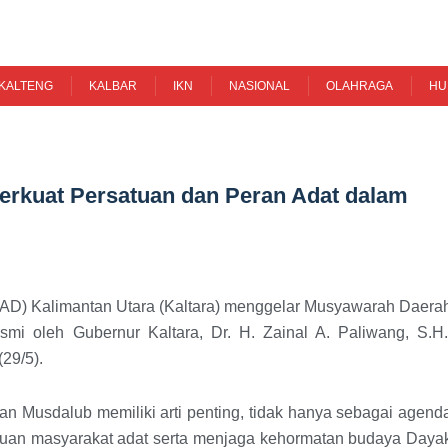
KALTENG
KALBAR
IKN
NASIONAL
OLAHRAGA
HU
rkuat Persatuan dan Peran Adat dalam
D) Kalimantan Utara (Kaltara) menggelar Musyawarah Daera
mi oleh Gubernur Kaltara, Dr. H. Zainal A. Paliwang, S.H.
29/5).
 Musdalub memiliki arti penting, tidak hanya sebagai agend
atuan masyarakat adat serta menjaga kehormatan budaya Daya