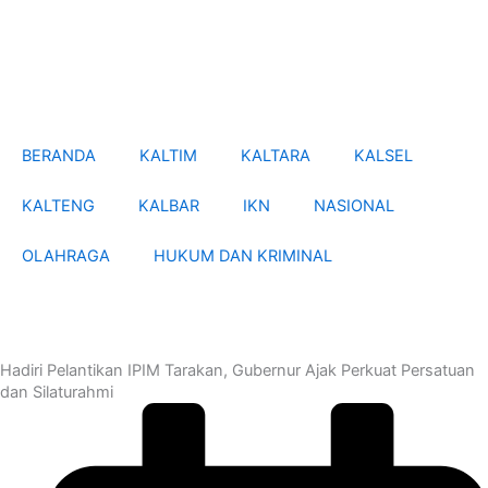
Skip
to
content
BERANDA
KALTIM
KALTARA
KALSEL
KALTENG
KALBAR
IKN
NASIONAL
OLAHRAGA
HUKUM DAN KRIMINAL
Hadiri Pelantikan IPIM Tarakan, Gubernur Ajak Perkuat Persatuan
dan Silaturahmi