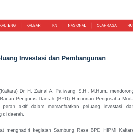
KALTENG
KALBAR
IKN
NASIONAL
OLAHRAGA
HU
luang Investasi dan Pembangunan
Kaltara) Dr. H. Zainal A. Paliwang, S.H., M.Hum., mendoron
m Badan Pengurus Daerah (BPD) Himpunan Pengusaha Mud
l peran aktif dalam memanfaatkan peluang investasi da
 di daerah.
saat menghadiri kegiatan Sambung Rasa BPD HIPMI Kaltar