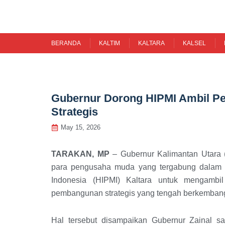
Skip
to
content
BERANDA
KALTIM
KALTARA
KALSEL
Gubernur Dorong HIPMI Ambil Pe
Strategis
May 15, 2026
TARAKAN, MP
– Gubernur Kalimantan Utara (
para pengusaha muda yang tergabung dala
Indonesia (HIPMI) Kaltara untuk mengambi
pembangunan strategis yang tengah berkembang
Hal tersebut disampaikan Gubernur Zainal 