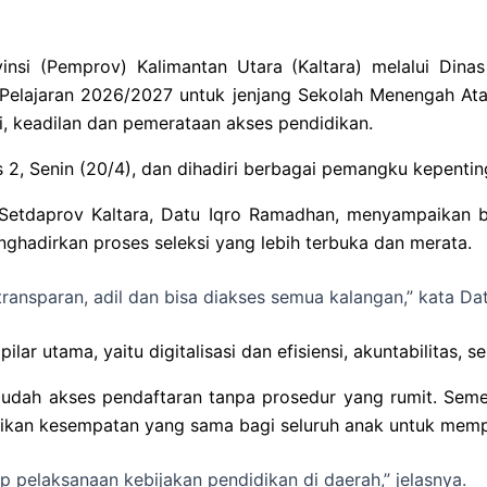
insi (Pemprov) Kalimantan Utara (Kaltara) melalui Din
 Pelajaran 2026/2027 untuk jenjang Sekolah Menengah A
i, keadilan dan pemerataan akses pendidikan.
2, Senin (20/4), dan dihadiri berbagai pemangku kepentin
t Setdaprov Kaltara, Datu Iqro Ramadhan, menyampaika
ghadirkan proses seleksi yang lebih terbuka dan merata.
ansparan, adil dan bisa diakses semua kalangan,” kata Dat
 utama, yaitu digitalisasi dan efisiensi, akuntabilitas, ser
mudah akses pendaftaran tanpa prosedur yang rumit. Semen
erikan kesempatan yang sama bagi seluruh anak untuk memp
p pelaksanaan kebijakan pendidikan di daerah,” jelasnya.