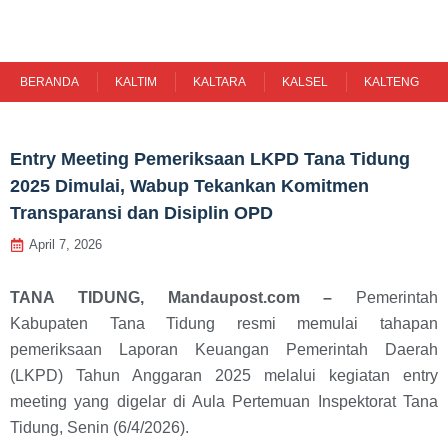
Skip
to
content
BERANDA
KALTIM
KALTARA
KALSEL
KALTENG
Entry Meeting Pemeriksaan LKPD Tana Tidung
2025 Dimulai, Wabup Tekankan Komitmen
Transparansi dan Disiplin OPD
April 7, 2026
TANA TIDUNG, Mandaupost.com –
Pemerintah
Kabupaten Tana Tidung resmi memulai tahapan
pemeriksaan Laporan Keuangan Pemerintah Daerah
(LKPD) Tahun Anggaran 2025 melalui kegiatan entry
meeting yang digelar di Aula Pertemuan Inspektorat Tana
Tidung, Senin (6/4/2026).