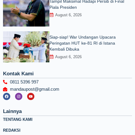
Tampil Maksimal Hadapi Persib di Final
Piala Presiden
August 6, 2026
Siap-siap! War Undangan Upacara
Peringatan HUT ke-81 RI di Istana
Kembali Dibuka
August 6, 2026
Kontak Kami
0811 5396 997
mandaupost@gmail.com
F
I
Y
a
n
o
c
s
u
e
t
t
b
a
u
Lainnya
o
g
b
o
r
e
TENTANG KAMI
k
a
m
REDAKSI