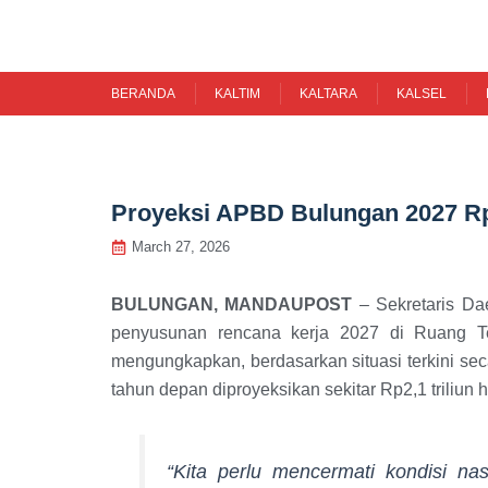
Skip
to
content
BERANDA
KALTIM
KALTARA
KALSEL
Proyeksi APBD Bulungan 2027 Rp2
March 27, 2026
BULUNGAN, MANDAUPOST
– Sekretaris D
penyusunan rencana kerja 2027 di Ruang Te
mengungkapkan, berdasarkan situasi terkini s
tahun depan diproyeksikan sekitar Rp2,1 triliun h
“Kita perlu mencermati kondisi na