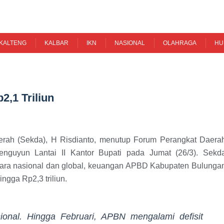
KALTENG
KALBAR
IKN
NASIONAL
OLAHRAGA
HU
,1 Triliun
aerah (Sekda), H Risdianto, menutup Forum Perangkat Daera
nguyun Lantai II Kantor Bupati pada Jumat (26/3). Sekd
ecara nasional dan global, keuangan APBD Kabupaten Bulunga
ingga Rp2,3 triliun.
sional. Hingga Februari, APBN mengalami defisit