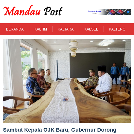
Skip
to
content
BERANDA
KALTIM
KALTARA
KALSEL
KALTENG
Sambut Kepala OJK Baru, Gubernur Dorong