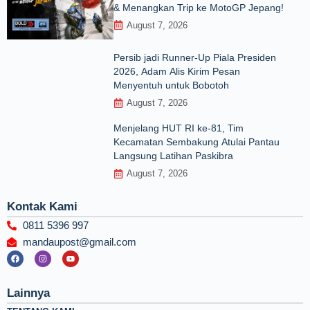
& Menangkan Trip ke MotoGP Jepang!
August 7, 2026
Persib jadi Runner-Up Piala Presiden
2026, Adam Alis Kirim Pesan
Menyentuh untuk Bobotoh
August 7, 2026
Menjelang HUT RI ke‑81, Tim
Kecamatan Sembakung Atulai Pantau
Langsung Latihan Paskibra
August 7, 2026
Kontak Kami
0811 5396 997
mandaupost@gmail.com
F
I
Y
a
n
o
c
s
u
e
t
t
b
a
u
Lainnya
o
g
b
o
r
e