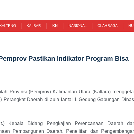
KALTENG
KALBAR
IKN
NASIONAL
OLAHRAGA
HU
 Pemprov Pastikan Indikator Program Bisa
ah Provinsi (Pemprov) Kalimantan Utara (Kaltara) menggela
a) Perangkat Daerah di aula lantai 1 Gedung Gabungan Dinas
lt.) Kepala Bidang Pengkajian Perencanaan Daerah da
naan Pembangunan Daerah, Penelitian dan Pengembanga