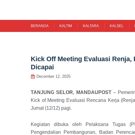
Skip
to
content
BERANDA
KALTIM
KALTARA
KALSEL
Kick Off Meeting Evaluasi Renja,
Dicapai
December 12, 2025
TANJUNG SELOR, MANDAUPOST
– Pemerint
Kick of Meeting Evaluasi Rencana Kerja (Renj
Jumat (12/12) pagi.
Kegiatan dibuka oleh Pelaksana Tugas (P
Pengendalian Pembangunan, Badan Perenca