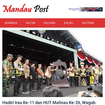
Skip
to
content
BERANDA
KALTIM
KALTARA
KALSEL
KALTENG
K
Hadiri Irau Ke-11 dan HUT Malinau Ke-26, Wagub: