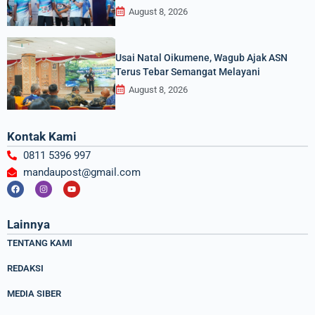
August 8, 2026
Usai Natal Oikumene, Wagub Ajak ASN
Terus Tebar Semangat Melayani
August 8, 2026
Kontak Kami
0811 5396 997
mandaupost@gmail.com
F
I
Y
a
n
o
c
s
u
e
t
t
b
a
u
Lainnya
o
g
b
o
r
e
TENTANG KAMI
k
a
m
REDAKSI
MEDIA SIBER