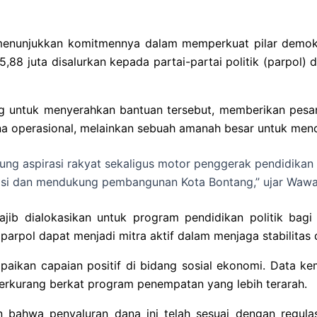
nunjukkan komitmennya dalam memperkuat pilar demokras
35,88 juta disalurkan kepada partai-partai politik (parpo
ung untuk menyerahkan bantuan tersebut, memberikan pes
a operasional, melainkan sebuah amanah besar untuk menc
bung aspirasi rakyat sekaligus motor penggerak pendidikan p
i dan mendukung pembangunan Kota Bontang,” ujar Wawal
ib dialokasikan untuk program pendidikan politik bagi
parpol dapat menjadi mitra aktif dalam menjaga stabilitas 
kan capaian positif di bidang sosial ekonomi. Data kemi
 berkurang berkat program penempatan yang lebih terarah.
bahwa penyaluran dana ini telah sesuai dengan regula