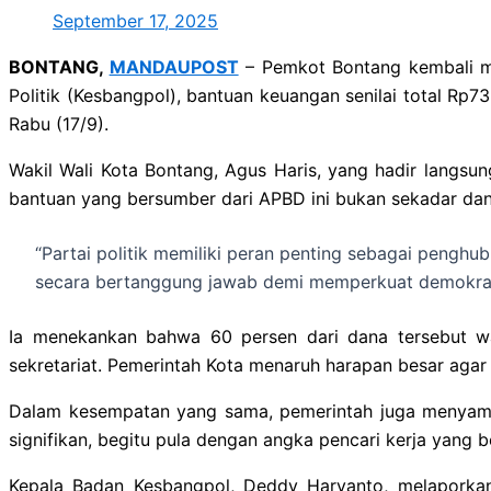
September 17, 2025
BONTANG,
MANDAUPOST
– Pemkot Bontang kembali me
Politik (Kesbangpol), bantuan keuangan senilai total Rp7
Rabu (17/9).
Wakil Wali Kota Bontang, Agus Haris, yang hadir langs
bantuan yang bersumber dari APBD ini bukan sekadar dan
“Partai politik memiliki peran penting sebagai penghu
secara bertanggung jawab demi memperkuat demokras
Ia menekankan bahwa 60 persen dari dana tersebut waj
sekretariat. Pemerintah Kota menaruh harapan besar agar 
Dalam kesempatan yang sama, pemerintah juga menyampai
signifikan, begitu pula dengan angka pencari kerja yang
Kepala Badan Kesbangpol, Deddy Haryanto, melaporkan 