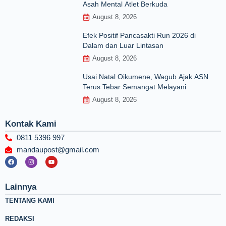
Asah Mental Atlet Berkuda
August 8, 2026
Efek Positif Pancasakti Run 2026 di
Dalam dan Luar Lintasan
August 8, 2026
Usai Natal Oikumene, Wagub Ajak ASN
Terus Tebar Semangat Melayani
August 8, 2026
Kontak Kami
0811 5396 997
mandaupost@gmail.com
F
I
Y
a
n
o
c
s
u
e
t
t
b
a
u
Lainnya
o
g
b
o
r
e
TENTANG KAMI
k
a
m
REDAKSI