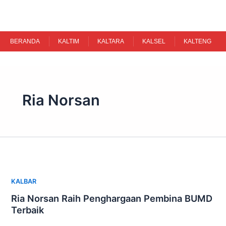
Skip
to
content
BERANDA
KALTIM
KALTARA
KALSEL
KALTENG
Ria Norsan
KALBAR
Ria Norsan Raih Penghargaan Pembina BUMD
Terbaik