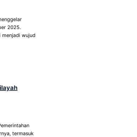
menggelar
ber 2025.
ni menjadi wujud
ilayah
Pemerintahan
rnya, termasuk