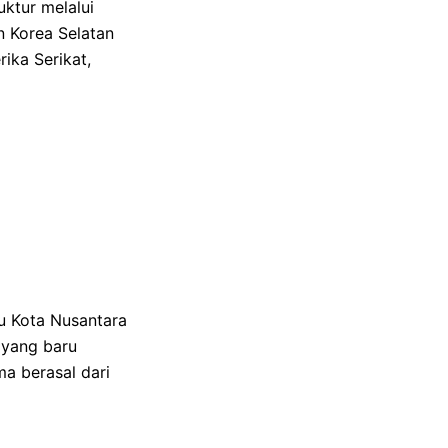
ktur melalui
n Korea Selatan
ika Serikat,
u Kota Nusantara
N yang baru
a berasal dari