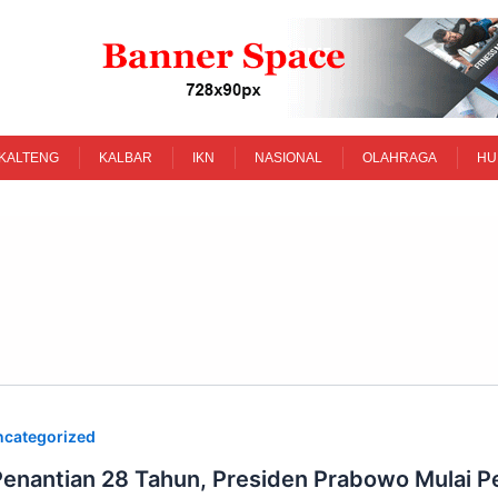
KALTENG
KALBAR
IKN
NASIONAL
OLAHRAGA
HU
ncategorized
Penantian 28 Tahun, Presiden Prabowo Mulai