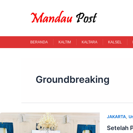
Skip
to
content
BERANDA
KALTIM
KALTARA
KALSEL
Groundbreaking
,
JAKARTA
U
Setelah 