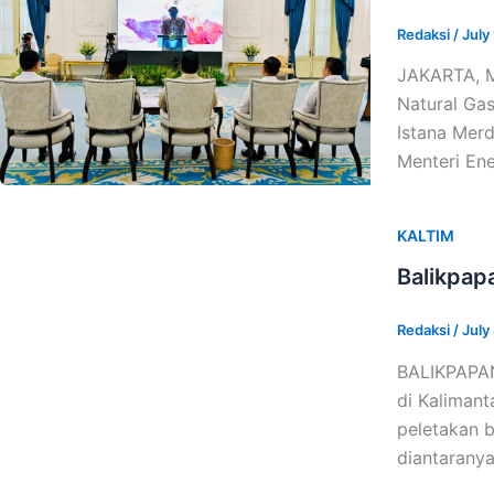
Redaksi
/
July
JAKARTA, M
Natural Gas
Istana Merd
Menteri En
KALTIM
Balikpap
Redaksi
/
July
BALIKPAPAN
di Kaliman
peletakan b
diantarany