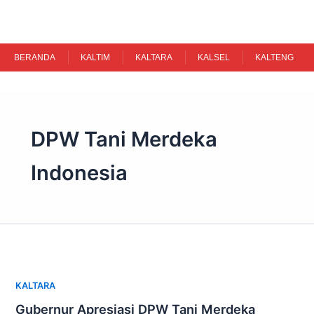
Skip
to
content
BERANDA
KALTIM
KALTARA
KALSEL
KALTENG
DPW Tani Merdeka
Indonesia
KALTARA
Gubernur Apresiasi DPW Tani Merdeka