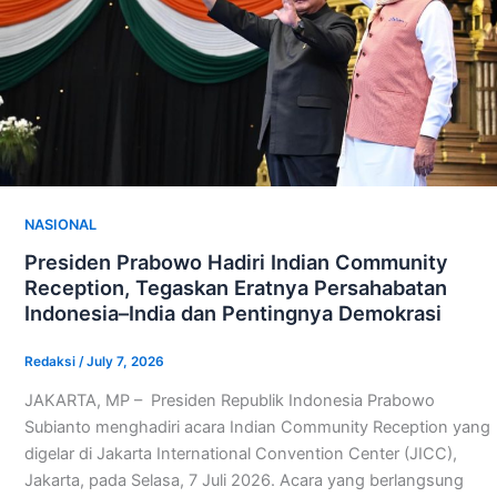
NASIONAL
Presiden Prabowo Hadiri Indian Community
Reception, Tegaskan Eratnya Persahabatan
Indonesia–India dan Pentingnya Demokrasi
Redaksi
/
July 7, 2026
JAKARTA, MP – Presiden Republik Indonesia Prabowo
Subianto menghadiri acara Indian Community Reception yang
digelar di Jakarta International Convention Center (JICC),
Jakarta, pada Selasa, 7 Juli 2026. Acara yang berlangsung