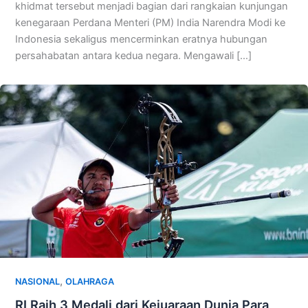
khidmat tersebut menjadi bagian dari rangkaian kunjungan
kenegaraan Perdana Menteri (PM) India Narendra Modi ke
Indonesia sekaligus mencerminkan eratnya hubungan
persahabatan antara kedua negara. Mengawali […]
,
NASIONAL
OLAHRAGA
RI Raih 3 Medali dari Kejuaraan Dunia Para