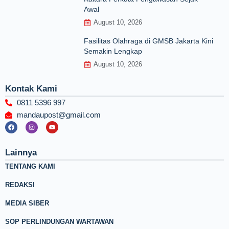
Awal
August 10, 2026
Fasilitas Olahraga di GMSB Jakarta Kini
Semakin Lengkap
August 10, 2026
Kontak Kami
0811 5396 997
mandaupost@gmail.com
F
I
Y
a
n
o
c
s
u
e
t
t
b
a
u
Lainnya
o
g
b
o
r
e
TENTANG KAMI
k
a
m
REDAKSI
MEDIA SIBER
SOP PERLINDUNGAN WARTAWAN