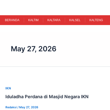
Skip
to
content
BERANDA
KALTIM
KALTARA
KALSEL
KALTENG
May 27, 2026
IKN
Iduladha Perdana di Masjid Negara IKN
Redaksi
/
May 27, 2026